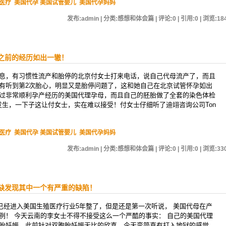
医疗
美国代孕 美国试管婴儿
美国代孕妈妈
发布:admin | 分类:感想和体会篇 | 评论:0 | 引用:0 | 浏览:
18
之前的经历如出一辙！
息，有习惯性流产和胎停的北京付女士打来电话，说自己代母流产了，而且
有听到第2次胎心，明显又是胎停问题了，这和她自己在北京试管怀孕如出
过非常顺利孕产经历的美国代理孕母，而且自己的胚胎做了全套的染色体检
发生，一下子这让付女士，实在难以接受！付女士仔细听了迪翊咨询公司Ton
医疗
美国代孕 美国试管婴儿
美国代孕妈妈
发布:admin | 分类:感想和体会篇 | 评论:0 | 引用:0 | 浏览:
33
缺发现其中一个有严重的缺陷！
今已经进入美国生殖医疗行业5年整了，但是还是第一次听说， 美国代母在产
例！ 今天云南的李女士不得不接受这么一个严酷的事实： 自己的美国代理
胎妊娠，此前针对双胞胎妊娠无比的欣喜，今天变简直有打入地狱的感觉，