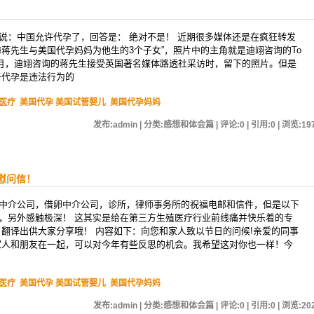
说：中国允许代孕了，回答是： 绝对不是！ 近期很多媒体还是在疯狂转发
蒋先生与美国代孕妈妈为他生的3个子女”，照片中的主角就是迪翊咨询的To
012年9月，迪翊咨询的蒋先生接受英国著名媒体路透社采访时，留下的照片。但是
于代孕是违法行为的
医疗
美国代孕 美国试管婴儿
美国代孕妈妈
发布:admin | 分类:感想和体会篇 | 评论:0 | 引用:0 | 浏览:
19
慰问信！
中介公司，借卵中介公司，诊所，律师事务所的祝福电邮和信件，但是以下
，另外感触极深！ 这其实是给在第三方生殖医疗行业前线痛并快乐着的专
，翻译出供大家分享哦！ 内容如下：向您和家人致以节日的问候!亲爱的同事
家人和朋友在一起，可以对今年有些反思的机会。我希望这对你也一样！今
医疗
美国代孕 美国试管婴儿
美国代孕妈妈
发布:admin | 分类:感想和体会篇 | 评论:0 | 引用:0 | 浏览:
20