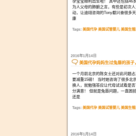
孕宝宝顺利出生啦！ 其中还包括4
为人父母的肺腑之言，有些是初次人
动，让迪翊咨询的Tony都兴奋很多
康
Tags:
美国代孕 美国试管婴儿 美国生殖
2016年1月14日
美国代孕妈妈生过兔唇的孩子
一个月前北京的陈女士还对此问题忐
要减重15磅！ 当时她咨询了很多
换人，就勉强答应让代母试试看是否
分满意！ 但就是兔唇问题，一直困
还是
Tags:
美国代孕 美国试管婴儿 美国生殖
2016年1月14日