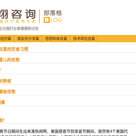
此与我们分享感想和讨论
的经历篇
病友的分享篇
感想和体会篇
技术和信息篇
要注意的饮食习惯
管婴儿的优势
？
优势呢
备哪些优势
因素
啦！
再节日期间生出来凑热闹啊，美国感恩节到圣诞节期间，居然有4个美国代