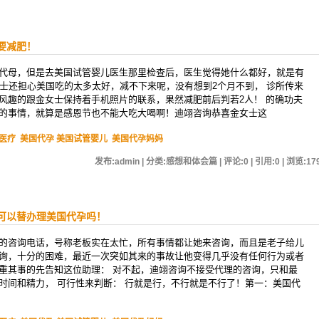
要减肥！
代母，但是去美国试管婴儿医生那里检查后，医生觉得她什么都好，就是有
女士还担心美国吃的太多太好，减不下来呢，没有想到2个月不到， 诊所传来
风趣的跟金女士保持着手机照片的联系，果然减肥前后判若2人！ 的确功夫
的事情，就算是感恩节也不能大吃大喝啊！迪翊咨询恭喜金女士这
医疗
美国代孕 美国试管婴儿
美国代孕妈妈
发布:admin | 分类:感想和体会篇 | 评论:0 | 引用:0 | 浏览:
17
可以替办理美国代孕吗！
的咨询电话，号称老板实在太忙，所有事情都让她来咨询，而且是老子给儿
询，十分的困难，最近一次突如其来的事故让他变得几乎没有任何行为或者
重其事的先告知这位助理： 对不起，迪翊咨询不接受代理的咨询，只和最
时间和精力， 可行性来判断： 行就是行，不行就是不行了！第一：美国代