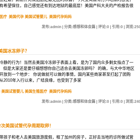
有希望保住，自己感觉还有到达地狱的最底层！美国产科大夫的产检报告很
医疗
美国代孕 美国试管婴儿
美国代孕妈妈
发布:admin | 分类:感想和体会篇 | 评论:0 | 引用:0 | 浏览:
25
美国冰冻卵子？
冷静的行为！当然去美国冷冻卵子表面上看，是为了国内众多剩女指点了一
， 但是大家还是要仔细想想你自己适合去美国冻卵吗？ 的确，与大中华地区
开放到一个地步： 你说做就可以做的事情，国内某些商家甚至打起了团购
从2010年入行以来，广结良缘，也受到了多家
 美国试管婴儿 美国生殖医疗
美国代孕妈妈
发布:admin | 分类:感想和体会篇 | 评论:0 | 引用:0 | 浏览:
24
2次美国试管代孕周期取卵！
带孩子和老人去美国旅游度假，租了加州的房子，正好去当地的诊所做试管