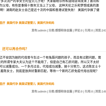
6岁多次流产的李女士的宝贝儿子呢！大家都给诊所和迪翊咨询发来了喜讯和
为父母，有些是事隔十数年又当上了父母， 这种天伦之乐和梦想成真的激
天啊！湖南的赵女士自己是近十次的中国和香港试管失败！ 美国代孕换了健
医疗
美国代孕 美国试管婴儿
美国代孕妈妈
发布:admin | 分类:感想和体会篇 | 评论:0 | 引用:0 | 浏览:
24
，还可以再合作吗？
忑不安因为她的代母曾今生过一个有兔唇问题的孩子，而且有过肥问题，需
北京的所谓专家大夫认为这个不能用了，但是自己有乙肝问题，所以又不太好
可以减重成功，一个多月过去，代母成功减重，她十分努力，这点陈女士十
扰着陈女士，到底是放弃好重新匹配，等待一个新的乙肝免疫代母出现呢？
医疗
美国代孕 美国试管婴儿
美国代孕妈妈
发布:admin | 分类:感想和体会篇 | 评论:0 | 引用:0 | 浏览:
14