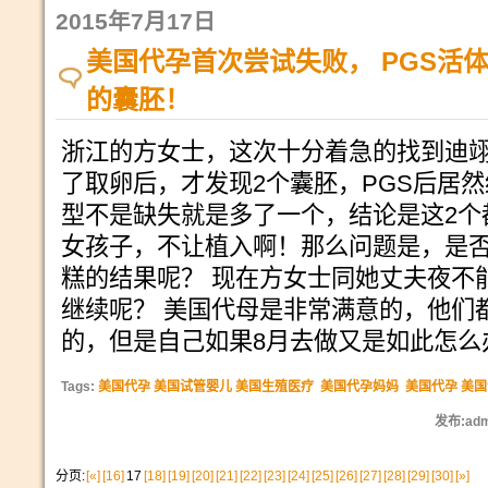
2015年7月17日
美国代孕首次尝试失败， PGS活
的囊胚！
浙江的方女士，这次十分着急的找到迪翊
了取卵后，才发现2个囊胚，PGS后居
型不是缺失就是多了一个，结论是这2个
女孩子，不让植入啊！那么问题是，是
糕的结果呢？ 现在方女士同她丈夫夜不
继续呢？ 美国代母是非常满意的，他们
的，但是自己如果8月去做又是如此怎么
Tags:
美国代孕 美国试管婴儿 美国生殖医疗
美国代孕妈妈
美国代孕 美
发布:adm
分页:
[«]
[16]
17
[18]
[19]
[20]
[21]
[22]
[23]
[24]
[25]
[26]
[27]
[28]
[29]
[30]
[»]