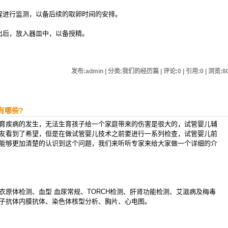
进行监测，以备后续的取卵时间的安排。
后，放入器皿中，以备授精。
发布:admin | 分类:我们的经历篇 | 评论:0 | 引用:0 | 浏览:
8
有哪些?
疾病的发生，无法生育孩子给一个家庭带来的伤害是很大的，试管婴儿辅
友看到了希望，但是在做试管婴儿技术之前要进行一系列检查，试管婴儿前
能够更加清楚的认识到这个问题，我们来听听专家来给大家做一个详细的介
体检测、血型 血尿常规、TORCH检测、肝肾功能检测、艾滋病及梅毒
子抗体内膜抗体、染色体核型分析、胸片、心电图。