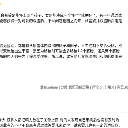
？
希望是能怀上两个孩子，要是能凑成一个“好”字就更好了，有一些通过试
能够获得一对可爱的双胞胎，不过问题也随之而来，试管婴儿双胞胎费用是
无区别，都是将从患者体内取出的精子和卵子，人工控制下结合受精，然
以双胞胎出生率高，是因为移植时可能会多移植1-2个胚胎，如果两个胚胎
植的原因则是为了提高受孕率。所以说，试管婴儿双胞胎费用和单胎费用是
发布:admin | 分类:我们的经历篇 | 评论:0 | 引用:0 | 浏览:
9
大,很多人都把精力放在了工作上面,有的人发现自己患病后也没有及时治
因此有的不孕不育患者通过试管婴儿来助孕，试管婴儿也有一定的适应症，