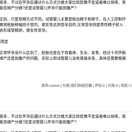
多，不过在怀孕后通过什么方式分娩大家比较犹豫不定或者难以抉择，其
能否顺产分娩?还是试管婴儿怀孕只能剖腹产?
别，只是受精方式不同。试管婴儿主要是取出精子和卵子，在人工控制环
再将胚胎移植回子宫内，使女性达到受孕目的;正常受孕则是男性精子射入
合形成受精卵，使女性受孕。
而定
常怀孕没什么区别了，胚胎也是在子宫着床、生长、发育，经过十月怀胎
顺产还是剖腹产的问题，实际上和试管婴儿没有直接关系，具体还需要根据
发布:admin | 分类:我们的经历篇 | 评论:0 | 引用:0 | 浏览:
7
多，不过在怀孕后通过什么方式分娩大家比较犹豫不定或者难以抉择，其
能否顺产分娩?还是试管婴儿怀孕只能剖腹产?