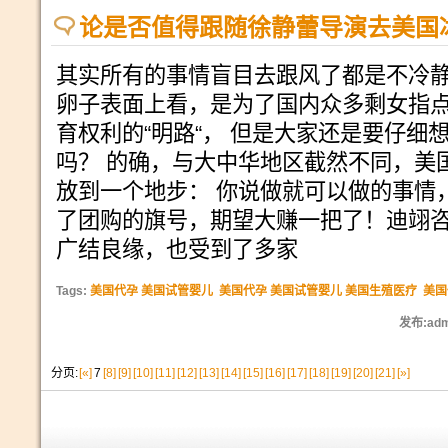
论是否值得跟随徐静蕾导演去美国
其实所有的事情盲目去跟风了都是不冷
卵子表面上看，是为了国内众多剩女指
育权利的“明路“， 但是大家还是要仔细
吗？ 的确，与大中华地区截然不同，美
放到一个地步： 你说做就可以做的事情
了团购的旗号，期望大赚一把了！迪翊咨
广结良缘，也受到了多家
Tags:
美国代孕 美国试管婴儿
美国代孕 美国试管婴儿 美国生殖医疗
美国
发布:adm
分页:
[«]
7
[8]
[9]
[10]
[11]
[12]
[13]
[14]
[15]
[16]
[17]
[18]
[19]
[20]
[21]
[»]