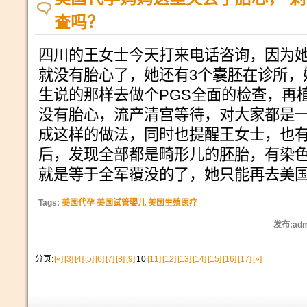
查吗？
四川的王女士今天打来电话咨询，因为她
就没有胎心了，她还有3个囊胚在诊所，
生说的那样去做个PGS全面的检查，再
没有胎心，流产清宫等待，对大家都是一
成这样的做法，同时也提醒王女士，也有
后，发现全部都是畸形儿的胚胎，有染
就是等于全军覆没的了，她只能再去美
Tags:
美国代孕 美国试管婴儿 美国生殖医疗
发布:adm
分页:
[«]
[3]
[4]
[5]
[6]
[7]
[8]
[9]
10
[11]
[12]
[13]
[14]
[15]
[16]
[17]
[»]