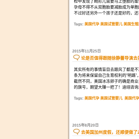
检中发现了畸形儿需要马上堕胎的案
孕母不得不从双胞胎要减胎成为单胞
不过好还另外一个孩子还是好的，还
Tags:
美国代孕 美国试管婴儿 美国生殖
2015年11月25日
论是否值得跟随徐静蕾导演去
其实所有的事情盲目去跟风了都是不
条为将来保留自己生育权利的“明路“
截然不同，美国冰冻卵子的确是商业
的旗号，期望大赚一把了！迪翊咨询
Tags:
美国代孕 美国试管婴儿
美国代孕
2015年8月20日
去美国加州度假，还顺便做了