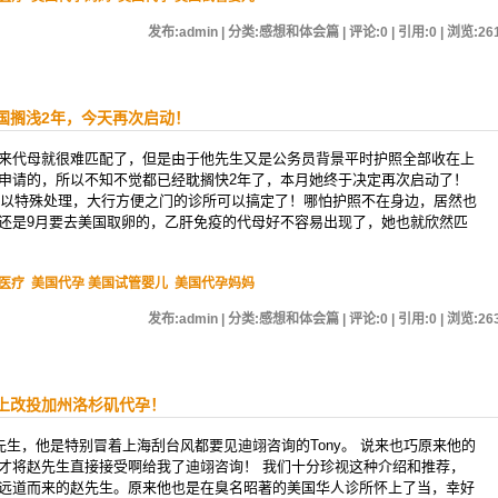
发布:admin | 分类:感想和体会篇 | 评论:0 | 引用:0 | 浏览:
26
国搁浅2年，今天再次启动！
来代母就很难匹配了，但是由于他先生又是公务员背景平时护照全部收在上
申请的，所以不知不觉都已经耽搁快2年了，本月她终于决定再次启动了！
了可以特殊处理，大行方便之门的诊所可以搞定了！哪怕护照不在身边，居然也
还是9月要去美国取卵的，乙肝免疫的代母好不容易出现了，她也就欣然匹
医疗
美国代孕 美国试管婴儿
美国代孕妈妈
发布:admin | 分类:感想和体会篇 | 评论:0 | 引用:0 | 浏览:
26
上改投加州洛杉矶代孕！
先生，他是特别冒着上海刮台风都要见迪翊咨询的Tony。 说来也巧原来他的
才将赵先生直接接受啊给我了迪翊咨询！ 我们十分珍视这种介绍和推荐，
远道而来的赵先生。原来他也是在臭名昭著的美国华人诊所怀上了当，幸好