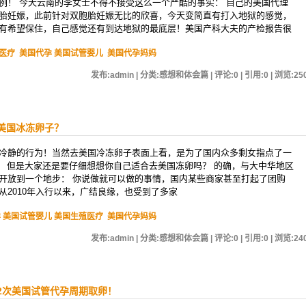
例！ 今天云南的李女士不得不接受这么一个严酷的事实： 自己的美国代理
胎妊娠，此前针对双胞胎妊娠无比的欣喜，今天变简直有打入地狱的感觉，
有希望保住，自己感觉还有到达地狱的最底层！美国产科大夫的产检报告很
医疗
美国代孕 美国试管婴儿
美国代孕妈妈
发布:admin | 分类:感想和体会篇 | 评论:0 | 引用:0 | 浏览:
25
美国冰冻卵子？
冷静的行为！当然去美国冷冻卵子表面上看，是为了国内众多剩女指点了一
， 但是大家还是要仔细想想你自己适合去美国冻卵吗？ 的确，与大中华地区
开放到一个地步： 你说做就可以做的事情，国内某些商家甚至打起了团购
从2010年入行以来，广结良缘，也受到了多家
 美国试管婴儿 美国生殖医疗
美国代孕妈妈
发布:admin | 分类:感想和体会篇 | 评论:0 | 引用:0 | 浏览:
24
2次美国试管代孕周期取卵！