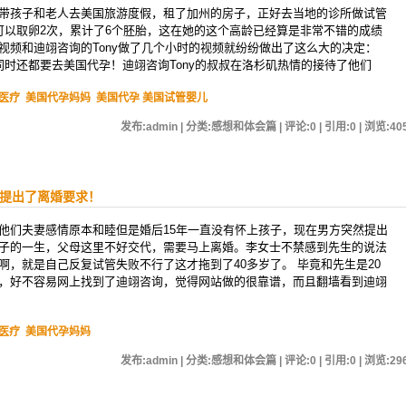
带孩子和老人去美国旅游度假，租了加州的房子，正好去当地的诊所做试管
可以取卵2次，累计了6个胚胎，这在她的这个高龄已经算是非常不错的成绩
视频和迪翊咨询的Tony做了几个小时的视频就纷纷做出了这么大的决定：
同时还都要去美国代孕！迪翊咨询Tony的叔叔在洛杉矶热情的接待了他们
医疗
美国代孕妈妈
美国代孕 美国试管婴儿
发布:admin | 分类:感想和体会篇 | 评论:0 | 引用:0 | 浏览:
40
夫提出了离婚要求！
他们夫妻感情原本和睦但是婚后15年一直没有怀上孩子，现在男方突然提出
子的一生，父母这里不好交代，需要马上离婚。李女士不禁感到先生的说法
，就是自己反复试管失败不行了这才拖到了40多岁了。 毕竟和先生是20
，好不容易网上找到了迪翊咨询，觉得网站做的很靠谱，而且翻墙看到迪翊
医疗
美国代孕妈妈
发布:admin | 分类:感想和体会篇 | 评论:0 | 引用:0 | 浏览:
29