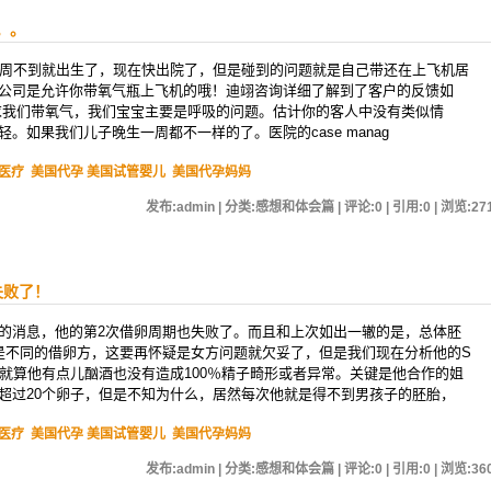
。。
0周不到就出生了，现在快出院了，但是碰到的问题就是自己带还在上飞机居
公司是允许你带氧气瓶上飞机的哦！迪翊咨询详细了解到了客户的反馈如
求我们带氧气，我们宝宝主要是呼吸的问题。估计你的客人中没有类似情
。如果我们儿子晚生一周都不一样的了。医院的case manag
医疗
美国代孕 美国试管婴儿
美国代孕妈妈
发布:admin | 分类:感想和体会篇 | 评论:0 | 引用:0 | 浏览:
27
失败了！
的消息，他的第2次借卵周期也失败了。而且和上次如出一辙的是，总体胚
的是不同的借卵方，这要再怀疑是女方问题就欠妥了，但是我们现在分析他的S
，就算他有点儿酗酒也没有造成100％精子畸形或者异常。关键是他合作的姐
超过20个卵子，但是不知为什么，居然每次他就是得不到男孩子的胚胎，
医疗
美国代孕 美国试管婴儿
美国代孕妈妈
发布:admin | 分类:感想和体会篇 | 评论:0 | 引用:0 | 浏览:
36