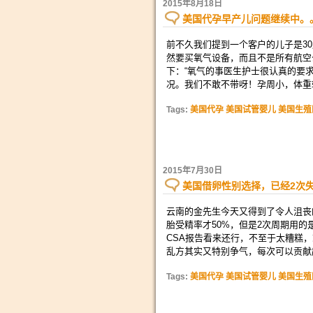
2015年8月18日
美国代孕早产儿问题继续中。
前不久我们提到一个客户的儿子是3
然要买氧气设备，而且不是所有航空
下：“氧气的事医生护士很认真的要
况。我们不敢不带呀！孕周小，体重轻
Tags:
美国代孕 美国试管婴儿 美国生殖
2015年7月30日
美国借卵性别选择，已经2次
云南的金先生今天又得到了令人沮丧
胎受精率才50%，但是2次周期用
CSA报告看来还行，不至于太糟糕
乱方其实又特别争气，每次可以贡献
Tags:
美国代孕 美国试管婴儿 美国生殖