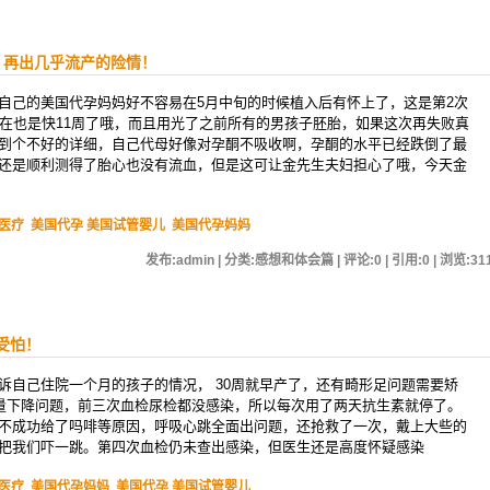
，再出几乎流产的险情！
自己的美国代孕妈妈好不容易在5月中旬的时候植入后有怀上了，这是第2次
现在也是快11周了哦，而且用光了之前所有的男孩子胚胎，如果这次再失败真
到个不好的详细，自己代母好像对孕酮不吸收啊，孕酮的水平已经跌倒了最
还是顺利测得了胎心也没有流血，但是这可让金先生夫妇担心了哦，今天金
医疗
美国代孕 美国试管婴儿
美国代孕妈妈
发布:admin | 分类:感想和体会篇 | 评论:0 | 引用:0 | 浏览:
31
受怕！
诉自己住院一个月的孩子的情况， 30周就早产了，还有畸形足问题需要矫
量下降问题，前三次血检尿检都没感染，所以每次用了两天抗生素就停了。
不成功给了吗啡等原因，呼吸心跳全面出问题，还抢救了一次，戴上大些的
把我们吓一跳。第四次血检仍未查出感染，但医生还是高度怀疑感染
医疗
美国代孕妈妈
美国代孕 美国试管婴儿