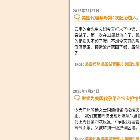
2015年7月27日
美国代理孕母第2次胚胎植入
云南的金先生夫妇今天打来了电话，
尝试了，第一次在11周就流产了，
的是损失不起了哦！不想今天真的听
低值范围，接近流产范围了都，虽然
先
Tags:
美国代孕 美国试管婴儿 美国生殖
2015年7月24日
继续为美国代孕早产宝宝担惊
今天广州的杨女士同迪翊咨询继续哭
正： 我们宝宝四次出现呼吸氧气含
到上周日第四次反复，中间因为埋管
氧气面罩，又被转到一级护理区域。
Tags:
美国代孕 美国试管婴儿 美国生殖