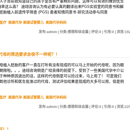
入子宫前就知道自己的孩子是否有严重畸形问题，这样可以有效的做到优生
确率这么高？ 迪翊咨询认为有必要认真的翻译出来PGS实验室的同意书和解
胎植入前遗传学筛查 (PGS) 患者知情同意书 研究活动参与同意
医疗
美国代孕 美国试管婴儿
美国代孕妈妈
发布:admin | 分类:感想和体会篇 | 评论:0 | 引用:0 | 浏览:
19
代母的筛选要求会很不一样呢？！
母植入胚胎的客户一直在打听有没有现成的可以马上开始的代母呢，因为眼
期限啦。。。迪翊咨询倒是广结良缘的前提下，受到了一些美国代孕中介公
于种种原因退出的话，这样的代母倒是可以捡过来，马上用了！ 可是我们
其他诊所和医生批准过的代母，测试评估结果是现成的大多可以用，但是例
医疗
美国代孕 美国试管婴儿
美国代孕妈妈
发布:admin | 分类:感想和体会篇 | 评论:0 | 引用:0 | 浏览:
22
好！！