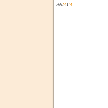
分页:
[«]
1
[»]