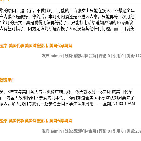
破裂的原因，退出了，不做代母，可能的上海张女士只能在换人，不想这个年
宫内膜不是很好，停药后，本月的内膜还是不进入人意，只能再等下次月经
4个月的张女士真是觉得无法再等待了，只能打电话给迪翊咨询的Tony商议
人有些可惜了，因为无法判断是否换了人就没有其他任何问题，而且目前美
医疗
美国代孕 美国试管婴儿
美国代孕妈妈
发布:admin | 分类:感想和体会篇 | 评论:0 | 引用:0 | 浏览:
17
邀请函！
员，6年来与美国各大专业机构广结良缘，今天就收到一家知名的美国代孕
函， 内容大致翻译如下亲爱的同事们， 你们知道全美国不孕症认知周要来了
人，加入我们与我们一起参与全国不孕症认知周吧…… 星期六4.30 10AM
医疗
美国代孕 美国试管婴儿
美国代孕妈妈
发布:admin | 分类:感想和体会篇 | 评论:0 | 引用:0 | 浏览:
20