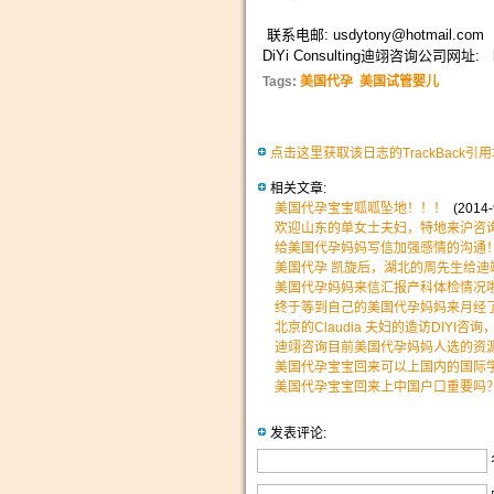
联系电邮: usdytony@hotmail.com
DiYi Consulting迪翊咨询公司网址:
Tags:
美国代孕
美国试管婴儿
点击这里获取该日志的TrackBack引
相关文章:
美国代孕宝宝呱呱坠地！！！
(2014-9
欢迎山东的单女士夫妇，特地来沪咨
给美国代孕妈妈写信加强感情的沟通
美国代孕 凯旋后，湖北的周先生给迪
美国代孕妈妈来信汇报产科体检情况
终于等到自己的美国代孕妈妈来月经
北京的Claudia 夫妇的造访DIYI
迪翊咨询目前美国代孕妈妈人选的资
美国代孕宝宝回来可以上国内的国际
美国代孕宝宝回来上中国户口重要吗
发表评论: