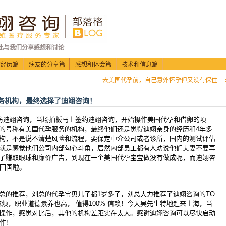
此与我们分享感想和讨论
的经历篇
病友的分享篇
感想和体会篇
技术和信息篇
去美国代孕前，自己意外怀孕但又没有保住… 
务机构，最终选择了迪翊咨询！
访迪翊咨询，当场拍板马上签约迪翊咨询，开始操作美国代孕和借卵的项
的号称有美国代孕服务的机构，最终他们还是觉得迪翊亲身的经历和4年多
构，不是说不清楚风险和流程，要保定中介公司或者诊所，国内的测试评估
就是感觉他们公司内部勾心斗角，居然内部员工都有人劝说他们夫妻不要再
了赚取眼球和廉价广告，到现在一个美国代孕宝宝做没有做成呢，而迪翊咨
利回国啦。
总的推荐，刘总的代孕宝贝儿子都1岁多了，刘总大力推荐了迪翊咨询的TO
烦，职业道德素养也高， 值得100% 信赖！今天吴先生特地赶来上海，当
操作，感觉对比后，其他的机构差距实在太大。感谢迪翊咨询可以尽快启动
操作！