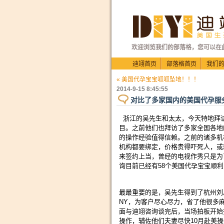
欢迎浏览我们的部落格，您可以在
迪翊首页
部落格首页
我们
« 美国代孕宝宝呱呱坠地！！！
2014-9-15 8:45:55
对比了多家国内的美国代孕服
浙江的吴先生和太太，今天特地拜
目。之前他们也拜访了多家全国各地
的操作经验值得信赖。之前的诸多机
机构都要绑定，价格贵得吓死人，或
来签约上当，曾经的电视作秀只是为
询目前已经有58个美国代孕宝宝顺
最最重要的是，吴先生得到了杭州刘
NY，为客户尽心尽力，省了他很多麻
面与迪翊咨询谈完后，当场拍板开始
操作，辅佐他们夫妻尽快10月赴美