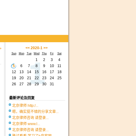
<<
2020-1
>>
»
Sun
Mon
Tue
Wed
Thu
Fri
Sat
1
2
3
4
5
6
7
8
9
10
11
12
13
14
15
16
17
18
19
20
21
22
23
24
25
26
27
28
29
30
31
最新评论及回复
北京律师 http:/...
嗯，确实挺不错的分享文章...
北京律师咨询 请登录...
北京律师 www.l...
北京律师咨询 请登录...